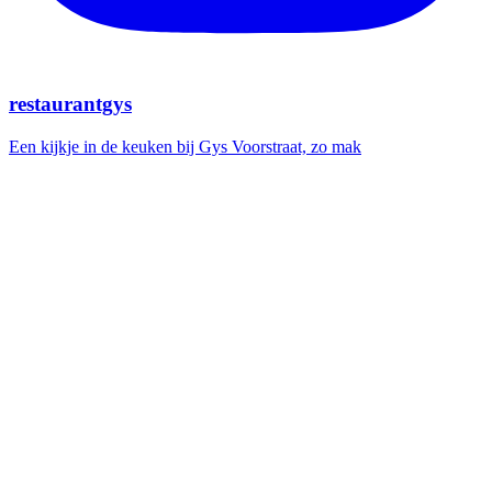
restaurantgys
Een kijkje in de keuken bij Gys Voorstraat, zo mak