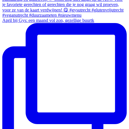
April bij Gys: een maand vol zon, gezellige buurtk