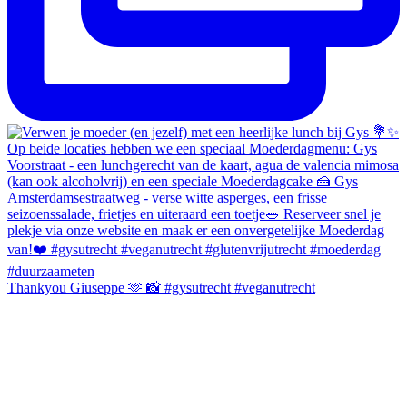
Thankyou Giuseppe 🫶 📸 #gysutrecht #veganutrecht